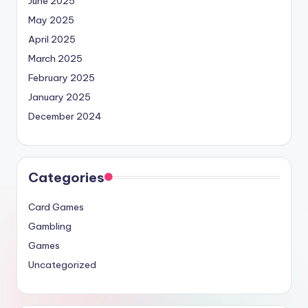
June 2025
May 2025
April 2025
March 2025
February 2025
January 2025
December 2024
Categories
Card Games
Gambling
Games
Uncategorized