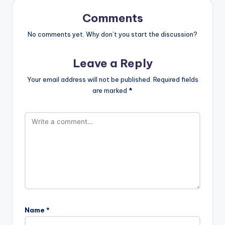
Comments
No comments yet. Why don’t you start the discussion?
Leave a Reply
Your email address will not be published.
Required fields
are marked
*
Name
*