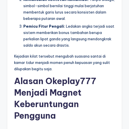
simbol-simbol bernilai tinggi mulai berjatuhan
membentuk garis lurus secara konsisten dalam
beberapa putaran awal.
Pemicu Fitur Pengali:
Ledakan angka terjadi saat
sistem memberikan bonus tambahan berupa
perkalian lipat ganda yang langsung mendongkrak
saldo akun secara drastis.
Kejadian kilat tersebut mengubah suasana santai di
kamar tidur menjadi momen penuh kepuasan yang sulit
dilupakan begitu saja.
Alasan Okeplay777
Menjadi Magnet
Keberuntungan
Pengguna