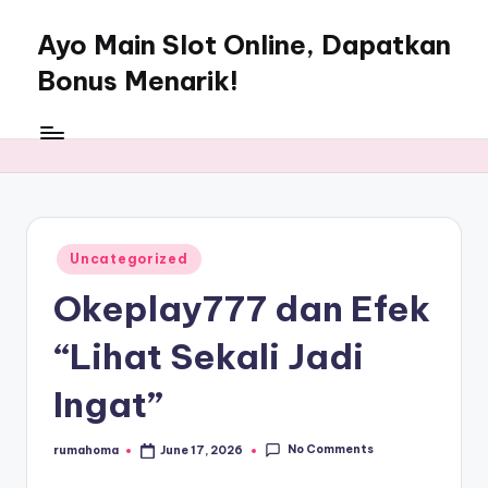
Ayo Main Slot Online, Dapatkan
Skip
to
Bonus Menarik!
content
My
WordPress
Blog
Posted
Uncategorized
in
Okeplay777 dan Efek
“Lihat Sekali Jadi
Ingat”
No Comments
rumahoma
June 17, 2026
Posted
by