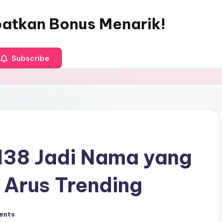
patkan Bonus Menarik!
Subscribe
n138 Jadi Nama yang
 Arus Trending
ents