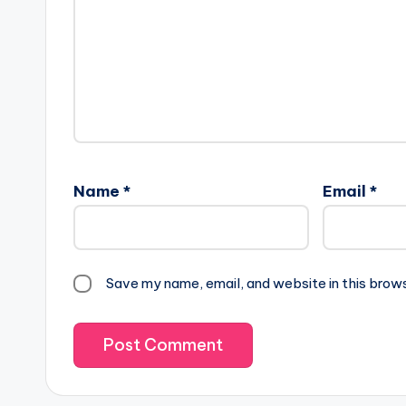
Name
*
Email
*
Save my name, email, and website in this brow