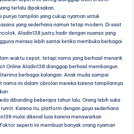
yang terlalu dipaksakan.
ilai punya tampilan yang cukup nyaman untuk
suasana yang sederhana namun tetap modern. Di saat
colok, Aladin138 justru hadir dengan nuansa yang
ngguna merasa lebih santai ketika membuka berbagai
am waktu cepat, tetapi nama yang berhasil menarik
 Slot Online Aladin138 dianggap berhasil membangun
 diterima berbagai kalangan. Anak muda sampai
ut nama ini dalam obrolan mereka karena tampilannya
kan.
eda dibanding beberapa tahun lalu. Orang lebih suka
 rumit. Karena itu, platform dengan gaya sederhana
in138 mulai dikenal luas karena menawarkan
. Faktor seperti ini membuat banyak orang nyaman