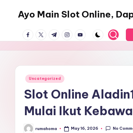
Ayo Main Slot Online, Da
Skip
to
My
content
facebook.com
twitter.com
t.me
instagram.com
youtube.com
WordPress
Blog
Posted
Uncategorized
in
Slot Online Aladi
Mulai Ikut Kebawa
No Comm
May 16, 2026
rumahoma
Posted