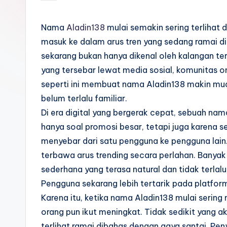
by
Nama
Aladin138
mulai semakin sering terlihat d
masuk ke dalam arus tren yang sedang ramai di
sekarang bukan hanya dikenal oleh kalangan ter
yang tersebar lewat media sosial, komunitas 
seperti ini membuat nama Aladin138 makin mu
belum terlalu familiar.
Di era digital yang bergerak cepat, sebuah nam
hanya soal promosi besar, tetapi juga karena 
menyebar dari satu pengguna ke pengguna lain. 
terbawa arus trending secara perlahan. Banya
sederhana yang terasa natural dan tidak terlal
Pengguna sekarang lebih tertarik pada platfor
Karena itu, ketika nama Aladin138 mulai sering 
orang pun ikut meningkat. Tidak sedikit yang 
terlihat ramai dibahas dengan gaya santai. Peny