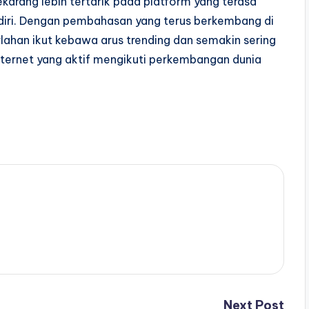
arang lebih tertarik pada platform yang terasa
ndiri. Dengan pembahasan yang terus berkembang di
lahan ikut kebawa arus trending dan semakin sering
ternet yang aktif mengikuti perkembangan dunia
Next Post