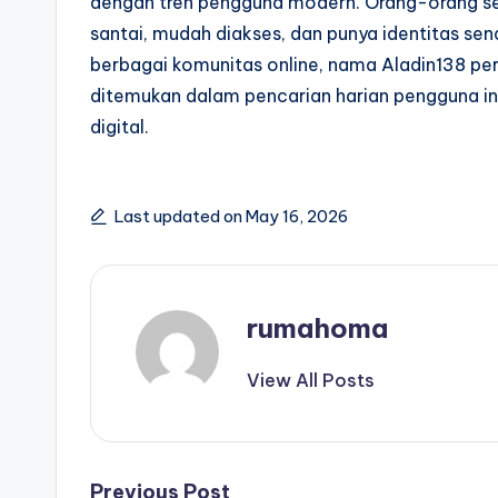
dengan tren pengguna modern. Orang-orang sek
santai, mudah diakses, dan punya identitas se
berbagai komunitas online, nama Aladin138 per
ditemukan dalam pencarian harian pengguna in
digital.
Last updated on May 16, 2026
rumahoma
View All Posts
Previous Post