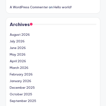
A WordPress Commenter
on
Hello world!
Archives
August 2026
July 2026
June 2026
May 2026
April 2026
March 2026
February 2026
January 2026
December 2025
October 2025
September 2025