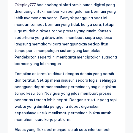
Okeplay777
hadir sebagai platform hiburan digital yang
dirancang untuk memberikan pengalaman bermain yang
lebih nyaman dan santai. Banyak pengguna saat ini
mencari tempat bermain yang tidak hanya seru, tetapi
juga mudah diakses tanpa proses yang rumit. Konsep
sederhana yang ditawarkan membuat siapa saja bisa
langsung memahami cara menggunakan setiap fitur
tanpa perlu mempelajari sistem yang kompleks.
Pendekatan seperti ini membantu menciptakan suasana
bermain yang lebih ringan.
Tampilan antarmuka dibuat dengan desain yang bersih
dan teratur. Setiap menu disusun secara logis, sehingga
pengguna dapat menemukan permainan yang diinginkan
tanpa kesulitan. Navigasi yang jelas membuat proses
pencarian terasa lebih cepat. Dengan struktur yang rapi,
waktu yang dimiliki pengguna dapat digunakan
sepenuhnya untuk menikmati permainan, bukan untuk
memahami cara kerja platform.
Akses yang fleksibel menjadi salah satu nilai tambah.