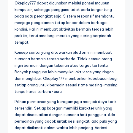
Okeplay777 dapat digunakan melalui ponsel maupun
komputer, sehingga pengguna tidak perlu bergantung
pada satu perangkat saja. Sistem responsif membantu
menjaga pengalaman tetap lancar dalam berbagai
kondisi. Hal ini membuat aktivitas bermain terasa lebih
praktis, terutama bagi mereka yang sering berpindah
tempat.
Konsep santai yang ditawarkan platform ini membuat
suasana bermain terasa berbeda. Tidak semua orang
ingin bermain dengan tekanan atau target tertentu.
Banyak pengguna lebih menyukai aktivitas yang ringan
dan menghibur. Okeplay777 memberikan kebebasan bagi
setiap orang untuk bermain sesuai ritme masing-masing,
tanpa harus terburu-buru.
Pilihan permainan yang beragam juga menjadi daya tarik
tersendiri. Setiap kategori memiliki karakter unik yang
dapat disesuaikan dengan suasana hati pengguna. Ada
permainan yang cocok untuk sesi singkat, ada pula yang
dapat dinikmati dalam waktu lebih panjang. Variasi