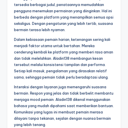
tersedia berbagai judul, penataannya memudahkan
pengguna menemukan permainan yang diinginkan. Hal ini
berbeda dengan platform yang menampilkan semua opsi
sekaligus. Dengan pengaturan yang lebih tertib, suasana
bermain terasa lebih nyaman.
Dalam kebiasaan pemain harian, ketenangan sering kali
menjadi faktor utama untuk bertahan. Mereka
cenderung kembali ke platform yang memberi rasa aman
dan tidak melelahkan. Aladin138 membangun kesan
tersebut melalui konsistensi tampilan dan performa.
Setiap kali masuk, pengalaman yang dirasakan relatif
sama, sehingga pemain tidak perlu beradaptasi ulang.
Interaksi dengan layanan juga memengaruhi suasana
bermain. Respon yang jelas dan tidak berbelit membantu
menjaga mood pemain. Aladin138 dikenal menggunakan
bahasa yang mudah dipahami saat memberikan bantuan.
Komunikasi yang lugas ini membuat pemain merasa
dilayani tanpa tekanan, sejalan dengan nuansa bermain
yang lebih tenang.