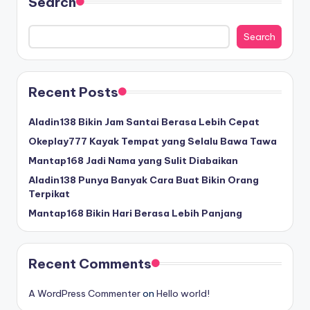
Search
Search
Recent Posts
Aladin138 Bikin Jam Santai Berasa Lebih Cepat
Okeplay777 Kayak Tempat yang Selalu Bawa Tawa
Mantap168 Jadi Nama yang Sulit Diabaikan
Aladin138 Punya Banyak Cara Buat Bikin Orang
Terpikat
Mantap168 Bikin Hari Berasa Lebih Panjang
Recent Comments
A WordPress Commenter
on
Hello world!