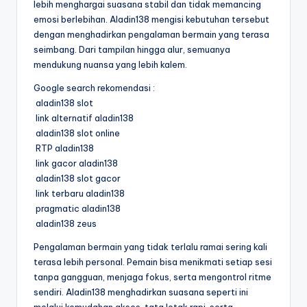
lebih menghargai suasana stabil dan tidak memancing
emosi berlebihan. Aladin138 mengisi kebutuhan tersebut
dengan menghadirkan pengalaman bermain yang terasa
seimbang. Dari tampilan hingga alur, semuanya
mendukung nuansa yang lebih kalem.
Google search rekomendasi :
aladin138 slot
link alternatif aladin138
aladin138 slot online
RTP aladin138
link gacor aladin138
aladin138 slot gacor
link terbaru aladin138
pragmatic aladin138
aladin138 zeus
Pengalaman bermain yang tidak terlalu ramai sering kali
terasa lebih personal. Pemain bisa menikmati setiap sesi
tanpa gangguan, menjaga fokus, serta mengontrol ritme
sendiri. Aladin138 menghadirkan suasana seperti ini