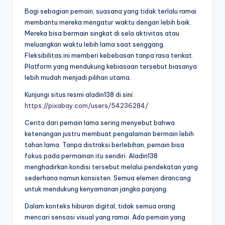
Bagi sebagian pemain, suasana yang tidak terlalu ramai
membantu mereka mengatur waktu dengan lebih baik.
Mereka bisa bermain singkat di sela aktivitas atau
meluangkan waktu lebih lama saat senggang.
Fleksibilitas ini memberi kebebasan tanpa rasa terikat.
Platform yang mendukung kebiasaan tersebut biasanya
lebih mudah menjadi pilihan utama.
Kunjungi situs resmi aladin138 di sini:
https://pixabay.com/users/54236284/
Cerita dari pemain lama sering menyebut bahwa
ketenangan justru membuat pengalaman bermain lebih
tahan lama. Tanpa distraksi berlebihan, pemain bisa
fokus pada permainan itu sendiri. Aladin138
menghadirkan kondisi tersebut melalui pendekatan yang
sederhana namun konsisten. Semua elemen dirancang
untuk mendukung kenyamanan jangka panjang.
Dalam konteks hiburan digital, tidak semua orang
mencari sensasi visual yang ramai. Ada pemain yang