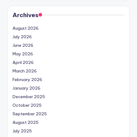
Archives
August 2026
July 2026
June 2026
May 2026
April 2026
March 2026
February 2026
January 2026
December 2025
October 2025
September 2025
August 2025
July 2025