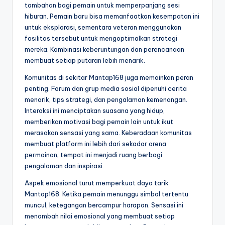
tambahan bagi pemain untuk memperpanjang sesi
hiburan. Pemain baru bisa memanfaatkan kesempatan ini
untuk eksplorasi, sementara veteran menggunakan
fasilitas tersebut untuk mengoptimalkan strategi
mereka. Kombinasi keberuntungan dan perencanaan
membuat setiap putaran lebih menarik.
Komunitas di sekitar Mantap168 juga memainkan peran
penting. Forum dan grup media sosial dipenuhi cerita
menarik, tips strategi, dan pengalaman kemenangan.
Interaksi ini menciptakan suasana yang hidup,
memberikan motivasi bagi pemain lain untuk ikut
merasakan sensasi yang sama. Keberadaan komunitas
membuat platform ini lebih dari sekadar arena
permainan; tempat ini menjadi ruang berbagi
pengalaman dan inspirasi.
Aspek emosional turut memperkuat daya tarik
Mantap168. Ketika pemain menunggu simbol tertentu
muncul, ketegangan bercampur harapan. Sensasi ini
menambah nilai emosional yang membuat setiap