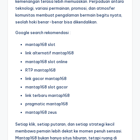
kemenangan terasa lebih memuaskan. Perpaduan antara
teknologi, variasi permainan, promosi, dan atmosfer
komunitas membuat pengalaman bermain begitu nyata,
seolah hoki benar-benar bisa dikendalikan.
Google search rekomendasi :
mantap168 slot
link alternatif mantap168
mantap168 slot online
RTP mantap168
link gacor mantap168
mantap168 slot gacor
link terbaru mantap168
pragmatic mantap168
mantap168 zeus
Setiap klik, setiap putaran, dan setiap strategi kecil
membawa pemain lebih dekat ke momen penuh sensasi.
Mantap168 bukan hanya situs hiburan, tetapi ruang di