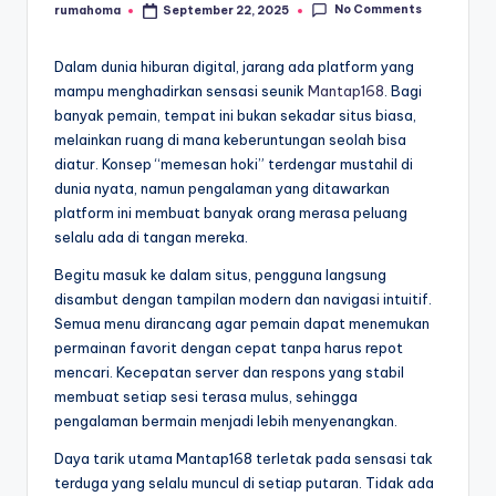
No Comments
rumahoma
September 22, 2025
Posted
by
Dalam dunia hiburan digital, jarang ada platform yang
mampu menghadirkan sensasi seunik
Mantap168
. Bagi
banyak pemain, tempat ini bukan sekadar situs biasa,
melainkan ruang di mana keberuntungan seolah bisa
diatur. Konsep “memesan hoki” terdengar mustahil di
dunia nyata, namun pengalaman yang ditawarkan
platform ini membuat banyak orang merasa peluang
selalu ada di tangan mereka.
Begitu masuk ke dalam situs, pengguna langsung
disambut dengan tampilan modern dan navigasi intuitif.
Semua menu dirancang agar pemain dapat menemukan
permainan favorit dengan cepat tanpa harus repot
mencari. Kecepatan server dan respons yang stabil
membuat setiap sesi terasa mulus, sehingga
pengalaman bermain menjadi lebih menyenangkan.
Daya tarik utama Mantap168 terletak pada sensasi tak
terduga yang selalu muncul di setiap putaran. Tidak ada