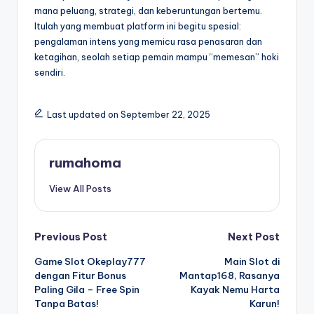
mana peluang, strategi, dan keberuntungan bertemu.
Itulah yang membuat platform ini begitu spesial:
pengalaman intens yang memicu rasa penasaran dan
ketagihan, seolah setiap pemain mampu “memesan” hoki
sendiri.
Last updated on September 22, 2025
rumahoma
View All Posts
Post
Previous Post
Next Post
Game Slot Okeplay777
Main Slot di
navigation
dengan Fitur Bonus
Mantap168, Rasanya
Paling Gila – Free Spin
Kayak Nemu Harta
Tanpa Batas!
Karun!