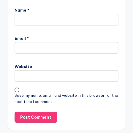
Name
*
Email
*
Website
Save my name, email, and website in this browser for the
next time I comment.