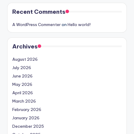
Recent Comments
A WordPress Commenter
on
Hello world!
Archives
August 2026
July 2026
June 2026
May 2026
April 2026
March 2026
February 2026
January 2026
December 2025