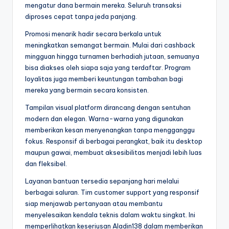
mengatur dana bermain mereka. Seluruh transaksi
diproses cepat tanpa jeda panjang.
Promosi menarik hadir secara berkala untuk
meningkatkan semangat bermain. Mulai dari cashback
mingguan hingga turnamen berhadiah jutaan, semuanya
bisa diakses oleh siapa saja yang terdaftar. Program
loyalitas juga memberi keuntungan tambahan bagi
mereka yang bermain secara konsisten.
Tampilan visual platform dirancang dengan sentuhan
modern dan elegan. Warna-warna yang digunakan
memberikan kesan menyenangkan tanpa mengganggu
fokus. Responsif di berbagai perangkat, baik itu desktop
maupun gawai, membuat aksesibilitas menjadi lebih luas
dan fleksibel.
Layanan bantuan tersedia sepanjang hari melalui
berbagai saluran. Tim customer support yang responsif
siap menjawab pertanyaan atau membantu
menyelesaikan kendala teknis dalam waktu singkat. Ini
memperlihatkan keseriusan Aladin138 dalam memberikan