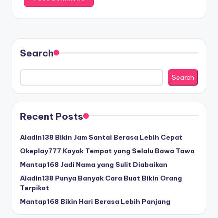
Search
Search
Recent Posts
Aladin138 Bikin Jam Santai Berasa Lebih Cepat
Okeplay777 Kayak Tempat yang Selalu Bawa Tawa
Mantap168 Jadi Nama yang Sulit Diabaikan
Aladin138 Punya Banyak Cara Buat Bikin Orang
Terpikat
Mantap168 Bikin Hari Berasa Lebih Panjang