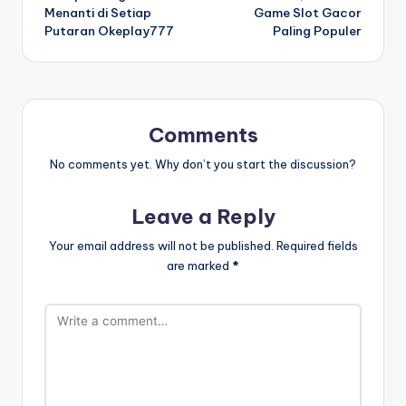
navigation
Menanti di Setiap
Game Slot Gacor
Putaran Okeplay777
Paling Populer
Comments
No comments yet. Why don’t you start the discussion?
Leave a Reply
Your email address will not be published.
Required fields
are marked
*