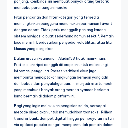
panjang. Kombinasi ini membuat banyak orang tertarik
mencoba peruntungan mereka.
Fitur pencarian dan filter kategori yang tersedia
memungkinkan pengguna menemukan permainan favorit
dengan cepat. Tidak perlu menggulir panjang karena
sistem navigasi dibuat sederhana namun efektif. Pemain
bisa memilih berdasarkan penyedia, volatilitas, atau fitur
khusus yang diinginkan.
Dalam urusan keamanan, Aladin138 tidak main-main.
Protokol enkripsi canggih diterapkan untuk melindungi
informasi pengguna. Proses verifikasi akun juga
membantu menciptakan lingkungan bermain yang adil
dan bebas dari penyalahgunaan. Ini menjadi nilai tambah
yang membuat banyak orang merasa nyaman berlama-
lama bermain di dalam platform ini.
Bagi yang ingin melakukan pengisian saldo, berbagai
metode disediakan untuk memudahkan transaksi. Pilihan
transfer bank, dompet digital, hingga pembayaran instan
via aplikasi populer sangat mempermudah pemain dalam