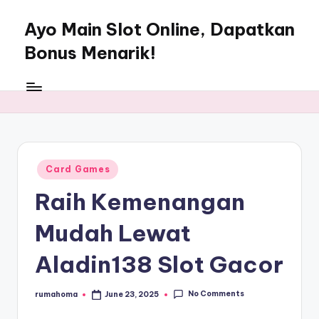
Ayo Main Slot Online, Dapatkan
Skip
to
Bonus Menarik!
content
My
WordPress
Blog
Posted
Card Games
in
Raih Kemenangan
Mudah Lewat
Aladin138 Slot Gacor
No Comments
rumahoma
June 23, 2025
Posted
by