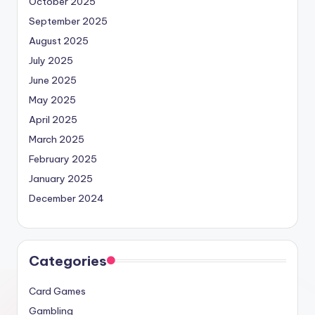
October 2025
September 2025
August 2025
July 2025
June 2025
May 2025
April 2025
March 2025
February 2025
January 2025
December 2024
Categories
Card Games
Gambling