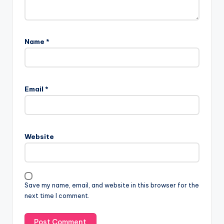
Name
*
Email
*
Website
Save my name, email, and website in this browser for the
next time I comment.