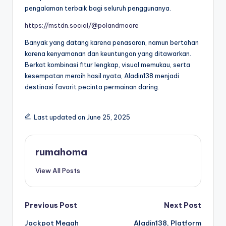
pengalaman terbaik bagi seluruh penggunanya.
https://mstdn.social/@polandmoore
Banyak yang datang karena penasaran, namun bertahan
karena kenyamanan dan keuntungan yang ditawarkan.
Berkat kombinasi fitur lengkap, visual memukau, serta
kesempatan meraih hasil nyata, Aladin138 menjadi
destinasi favorit pecinta permainan daring.
Last updated on June 25, 2025
rumahoma
View All Posts
Post
Previous Post
Next Post
Jackpot Megah
Aladin138, Platform