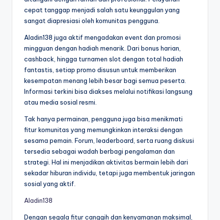
cepat tanggap menjadi salah satu keunggulan yang
sangat diapresiasi oleh komunitas pengguna.
Aladin138 juga aktif mengadakan event dan promosi
mingguan dengan hadiah menarik. Dari bonus harian,
cashback, hingga turnamen slot dengan total hadiah
fantastis, setiap promo disusun untuk memberikan
kesempatan menang lebih besar bagi semua peserta.
Informasi terkini bisa diakses melalui notifikasi langsung
atau media sosial resmi.
Tak hanya permainan, pengguna juga bisa menikmati
fitur komunitas yang memungkinkan interaksi dengan
sesama pemain. Forum, leaderboard, serta ruang diskusi
tersedia sebagai wadah berbagi pengalaman dan
strategi. Hal ini menjadikan aktivitas bermain lebih dari
sekadar hiburan individu, tetapi juga membentuk jaringan
sosial yang aktif.
Aladin138
Dengan segala fitur canggih dan kenyamanan maksimal,