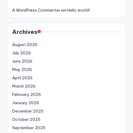
A WordPress Commenter
on
Hello world!
Archives
August 2026
July 2026
June 2026
May 2026
April 2026
March 2026
February 2026
January 2026
December 2025
October 2025
September 2025