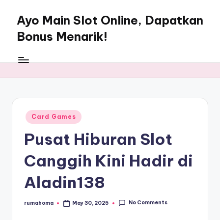
Ayo Main Slot Online, Dapatkan
Skip
to
Bonus Menarik!
content
My
WordPress
Blog
Posted
Card Games
in
Pusat Hiburan Slot
Canggih Kini Hadir di
Aladin138
No Comments
rumahoma
May 30, 2025
Posted
by