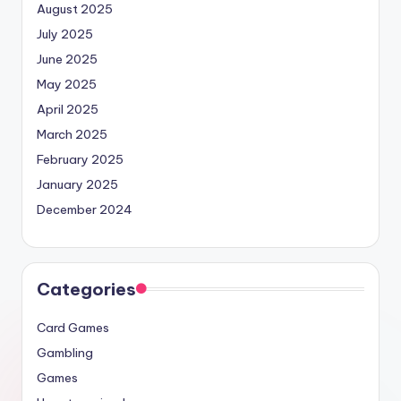
August 2025
July 2025
June 2025
May 2025
April 2025
March 2025
February 2025
January 2025
December 2024
Categories
Card Games
Gambling
Games