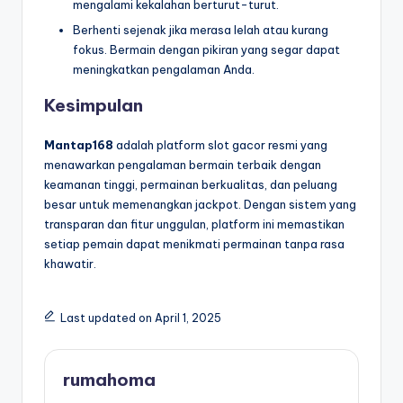
mengalami kekalahan berturut-turut.
Berhenti sejenak jika merasa lelah atau kurang
fokus. Bermain dengan pikiran yang segar dapat
meningkatkan pengalaman Anda.
Kesimpulan
Mantap168
adalah platform slot gacor resmi yang
menawarkan pengalaman bermain terbaik dengan
keamanan tinggi, permainan berkualitas, dan peluang
besar untuk memenangkan jackpot. Dengan sistem yang
transparan dan fitur unggulan, platform ini memastikan
setiap pemain dapat menikmati permainan tanpa rasa
khawatir.
Last updated on April 1, 2025
rumahoma