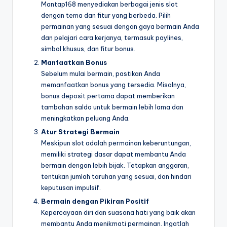
Mantap168 menyediakan berbagai jenis slot
dengan tema dan fitur yang berbeda. Pilih
permainan yang sesuai dengan gaya bermain Anda
dan pelajari cara kerjanya, termasuk paylines,
simbol khusus, dan fitur bonus.
Manfaatkan Bonus
Sebelum mulai bermain, pastikan Anda
memanfaatkan bonus yang tersedia. Misalnya,
bonus deposit pertama dapat memberikan
tambahan saldo untuk bermain lebih lama dan
meningkatkan peluang Anda.
Atur Strategi Bermain
Meskipun slot adalah permainan keberuntungan,
memiliki strategi dasar dapat membantu Anda
bermain dengan lebih bijak. Tetapkan anggaran,
tentukan jumlah taruhan yang sesuai, dan hindari
keputusan impulsif.
Bermain dengan Pikiran Positif
Kepercayaan diri dan suasana hati yang baik akan
membantu Anda menikmati permainan. Ingatlah