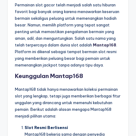
Permainan slot gacor telah menjadi salah satu hiburan
favorit bagi banyak orang karena menawarkan keseruan
bermain sekaligus peluang untuk memenangkan hadiah
besar. Namun, memilih platform yang tepat sangat
penting untuk memastikan pengalaman bermain yang
aman, adil, dan menguntungkan. Salah satu nama yang
telah terpercaya dalam dunia slot adalah
Mantap168
.
Platform ini dikenal sebagai tempat bermain slot resmi
yang memberikan peluang besar bagi pemain untuk
memenangkan jackpot tanpa adanya tipu daya.
Keunggulan Mantap168
Mantap168 tidak hanya menawarkan koleksi permainan
slot yang lengkap, tetapi juga memberikan berbagai fitur
unggulan yang dirancang untuk memenuhi kebutuhan
pemain. Berikut adalah alasan mengapa Mantap168
menjadi pilihan utama:
Slot Resmi Berlisensi
Mantap168 bekerja sama dengan penyedia