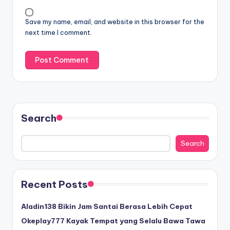
Save my name, email, and website in this browser for the
next time I comment.
Search
Search
Recent Posts
Aladin138 Bikin Jam Santai Berasa Lebih Cepat
Okeplay777 Kayak Tempat yang Selalu Bawa Tawa