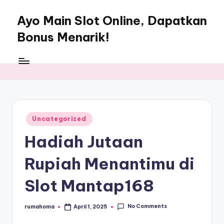
Ayo Main Slot Online, Dapatkan
Skip
to
Bonus Menarik!
content
My
WordPress
Blog
Posted
Uncategorized
in
Hadiah Jutaan
Rupiah Menantimu di
Slot Mantap168
No Comments
rumahoma
April 1, 2025
Posted
by