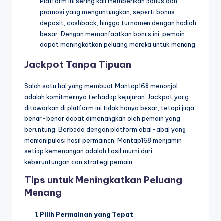
Platform ini sering kali memberikan bonus dan
promosi yang menguntungkan, seperti bonus
deposit, cashback, hingga turnamen dengan hadiah
besar. Dengan memanfaatkan bonus ini, pemain
dapat meningkatkan peluang mereka untuk menang.
Jackpot Tanpa Tipuan
Salah satu hal yang membuat Mantap168 menonjol
adalah komitmennya terhadap kejujuran. Jackpot yang
ditawarkan di platform ini tidak hanya besar, tetapi juga
benar-benar dapat dimenangkan oleh pemain yang
beruntung. Berbeda dengan platform abal-abal yang
memanipulasi hasil permainan, Mantap168 menjamin
setiap kemenangan adalah hasil murni dari
keberuntungan dan strategi pemain.
Tips untuk Meningkatkan Peluang
Menang
Pilih Permainan yang Tepat