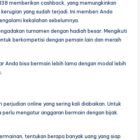
in138 memberikan cashback, yang memungkinkan
kerugian yang sudah terjadi. Ini memberi Anda
engalami kekalahan sebelumnya.
mengadakan turnamen dengan hadiah besar. Mengikuti
ntuk berkompetisi dengan pemain lain dan meraih
ar Anda bisa bermain lebih lama dengan modal lebih
.
perjudian online yang sering kali diabaikan. Untuk
perlu mengatur anggaran bermain dengan bijak.
ermainan, tentukan berapa banyak uang yang siap