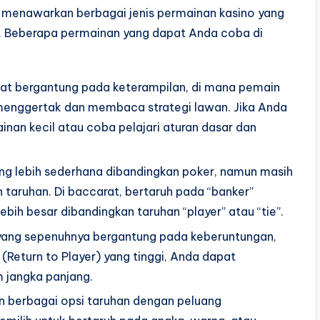
 menawarkan berbagai jenis permainan kasino yang
da. Beberapa permainan yang dapat Anda coba di
gat bergantung pada keterampilan, di mana pemain
 menggertak dan membaca strategi lawan. Jika Anda
inan kecil atau coba pelajari aturan dasar dan
ng lebih sederhana dibandingkan poker, namun masih
aruhan. Di baccarat, bertaruh pada “banker”
h besar dibandingkan taruhan “player” atau “tie”.
 yang sepenuhnya bergantung pada keberuntungan,
Return to Player) yang tinggi, Anda dapat
 jangka panjang.
n berbagai opsi taruhan dengan peluang