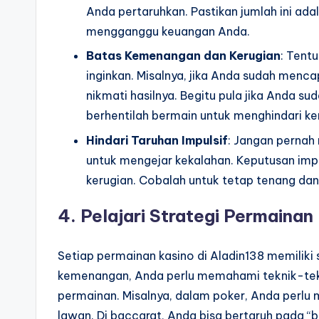
Anda pertaruhkan. Pastikan jumlah ini a
mengganggu keuangan Anda.
Batas Kemenangan dan Kerugian
: Tent
inginkan. Misalnya, jika Anda sudah menc
nikmati hasilnya. Begitu pula jika Anda s
berhentilah bermain untuk menghindari keru
Hindari Taruhan Impulsif
: Jangan pernah
untuk mengejar kekalahan. Keputusan impuls
kerugian. Cobalah untuk tetap tenang da
4.
Pelajari Strategi Permainan
Setiap permainan kasino di Aladin138 memiliki
kemenangan, Anda perlu memahami teknik-tek
permainan. Misalnya, dalam poker, Anda perl
lawan. Di baccarat, Anda bisa bertaruh pada 