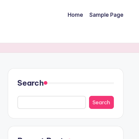
Home
Sample Page
Search
Search