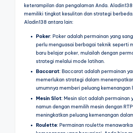
keterampilan dan pengalaman Anda. Aladin138
memiliki tingkat kesulitan dan strategi berbe
Aladin138 antara lain:
Poker
: Poker adalah permainan yang san
perlu menguasai berbagai teknik seperti
baru belajar poker, mulailah dengan perma
strategi melalui mode latihan.
Baccarat
: Baccarat adalah permainan ya
memerlukan strategi dalam menempatkan t
umumnya memberi peluang kemenangan lebi
Mesin Slot
: Mesin slot adalah permainan
namun dengan memilih mesin dengan RTP (
meningkatkan peluang kemenangan dalam
Roulette
: Permainan roulette menawarka