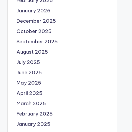
February 2026
January 2026
December 2025
October 2025
September 2025
August 2025
July 2025
June 2025
May 2025
April 2025
March 2025
February 2025
January 2025