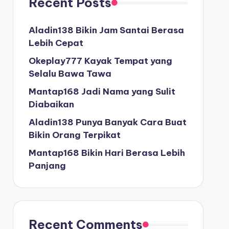
Recent Posts
Aladin138 Bikin Jam Santai Berasa
Lebih Cepat
Okeplay777 Kayak Tempat yang
Selalu Bawa Tawa
Mantap168 Jadi Nama yang Sulit
Diabaikan
Aladin138 Punya Banyak Cara Buat
Bikin Orang Terpikat
Mantap168 Bikin Hari Berasa Lebih
Panjang
Recent Comments