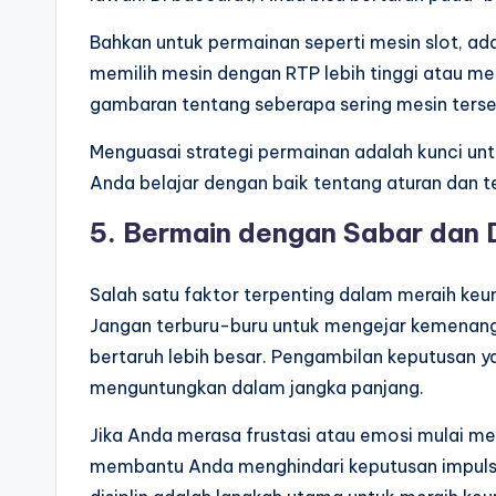
Bahkan untuk permainan seperti mesin slot, ad
memilih mesin dengan RTP lebih tinggi atau me
gambaran tentang seberapa sering mesin ter
Menguasai strategi permainan adalah kunci untu
Anda belajar dengan baik tentang aturan dan t
5.
Bermain dengan Sabar dan D
Salah satu faktor terpenting dalam meraih ke
Jangan terburu-buru untuk mengejar kemenan
bertaruh lebih besar. Pengambilan keputusan y
menguntungkan dalam jangka panjang.
Jika Anda merasa frustasi atau emosi mulai me
membantu Anda menghindari keputusan impulsi