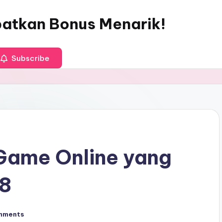
patkan Bonus Menarik!
Subscribe
 Game Online yang
38
mments